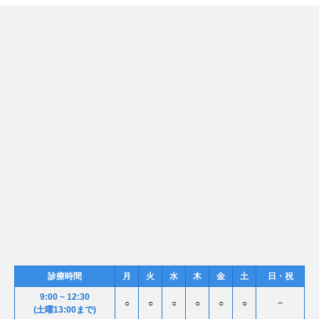
診療時間
月
火
水
木
金
土
日・祝
9:00 ~ 12:30
○
○
○
○
○
○
−
(土曜13:00まで)