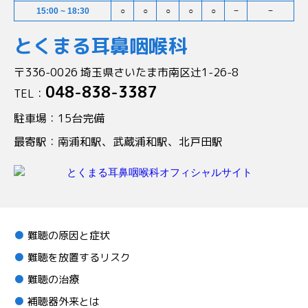
15:00 ~ 18:30
○
○
○
○
○
−
−
とくまる耳鼻咽喉科
〒336-0026 埼玉県さいたま市南区辻1-26-8
048-838-3387
TEL：
駐車場：15台完備
最寄駅：南浦和駅、武蔵浦和駅、北戸田駅
難聴の原因と症状
難聴を放置するリスク
難聴の治療
補聴器外来とは