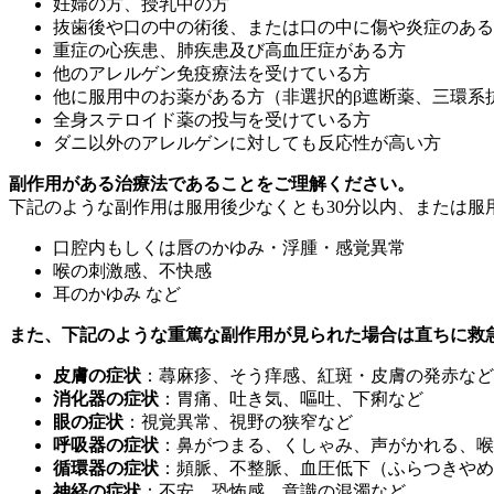
妊婦の方、授乳中の方
抜歯後や口の中の術後、または口の中に傷や炎症のある
重症の心疾患、肺疾患及び高血圧症がある方
他のアレルゲン免疫療法を受けている方
他に服用中のお薬がある方（非選択的β遮断薬、三環系
全身ステロイド薬の投与を受けている方
ダニ以外のアレルゲンに対しても反応性が高い方
副作用がある治療法であることをご理解ください。
下記のような副作用は服用後少なくとも30分以内、または
口腔内もしくは唇のかゆみ・浮腫・感覚異常
喉の刺激感、不快感
耳のかゆみ など
また、下記のような重篤な副作用が見られた場合は直ちに救
皮膚の症状
：蕁麻疹、そう痒感、紅斑・皮膚の発赤など
消化器の症状
：胃痛、吐き気、嘔吐、下痢など
眼の症状
：視覚異常、視野の狭窄など
呼吸器の症状
：鼻がつまる、くしゃみ、声がかれる、喉
循環器の症状
：頻脈、不整脈、血圧低下（ふらつきやめ
神経の症状
：不安、恐怖感、意識の混濁など