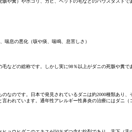
死骸や糞）やホコリ、カビ、ペットの毛などのハウスダストであ
、喘息の悪化（咳や痰、喘鳴、息苦しさ）
の毛などの総称です。しかし実に98％以上がダニの死骸や糞で
のなのです。日本で発見されているダニは約2000種類あり
ニと言われています。通年性アレルギー性鼻炎の治療にはダニ
ヒョウヒダニのエキスが50％ずつ含む錠剤であり、舌下（舌