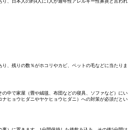
り、日本人の約4人に1人が通年性アレルギー性鼻炎と言われ
あり、残りの数％がホコリやカビ、ペットの毛などに当たりま
、その中で家屋（畳や絨毯、布団などの寝具、ソファなど）にい
（コナヒョウヒダニやヤケヒョウヒダニ）への対策が必須だとい
の裏）に置きます。1分間保持した後飲み込み、その後5分間は