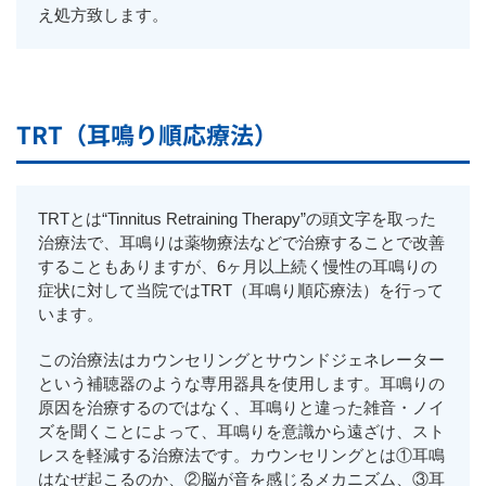
え処方致します。
TRT（耳鳴り順応療法）
TRTとは“Tinnitus Retraining Therapy”の頭文字を取った
治療法で、耳鳴りは薬物療法などで治療することで改善
することもありますが、6ヶ月以上続く慢性の耳鳴りの
症状に対して当院ではTRT（耳鳴り順応療法）を行って
います。
この治療法はカウンセリングとサウンドジェネレーター
という補聴器のような専用器具を使用します。耳鳴りの
原因を治療するのではなく、耳鳴りと違った雑音・ノイ
ズを聞くことによって、耳鳴りを意識から遠ざけ、スト
レスを軽減する治療法です。カウンセリングとは①耳鳴
はなぜ起こるのか、②脳が音を感じるメカニズム、③耳